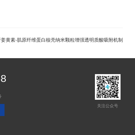
解析姜黄素-肌原纤维蛋白核壳纳米颗粒增强透明质酸吸附机制
68
务
关注公众号