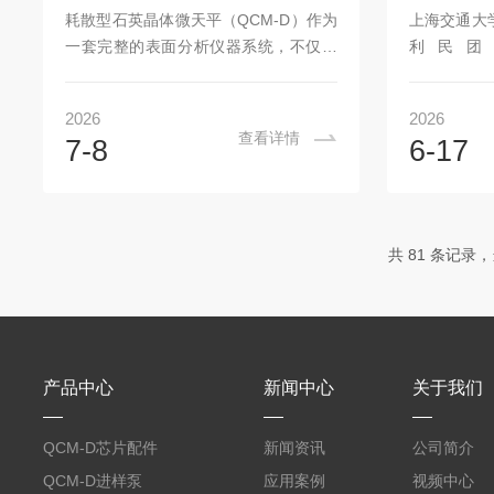
石英晶体微量天平的工作基础是石英晶
耗散型石英晶体微天平（QCM-D）作为
上海交通大
体的正、逆压电效应。仪器核心是一枚
一套完整的表面分析仪器系统，不仅包
利民团队
AT切型的石英晶片，两面镀有金属电
含石英晶体传感器本身，还集成了高频
QSense
极...
驱动与信号采集电子学、温控流动池、
化学重构与C
2026
2026
自动进样/配液单元及专用数据反演软
QSense
查看详情
7-8
6-17
件。它能在气相或液相中原位、实时、
构研究中
无标记地监测分子层在传感器表面的吸
Electrochem
附、解吸、构象重排及溶胀过程，并通
刊ACSNano,2
过多谐波耗散监测揭示吸附层的粘弹性
共 81 条记录，
特征，特别适合研究生物分子识别、纳
米材料修饰及表面抗污性能，是连接宏
观物化性质与微观界面事件的桥梁。仪
器系统构成与工作流程典型QCM-D系统
包含：谐振驱动与检测模块：产生...
产品中心
新闻中心
关于我们
QCM-D芯片配件
新闻资讯
公司简介
QCM-D进样泵
应用案例
视频中心