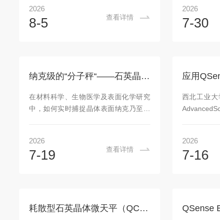
的镀膜质控、防爆区的稳定读数。石英
的阳离子驱
2026
2026
微重天平正是QCM技术的工程化形态
合离子-电子
查看详情
8-5
7-30
——在保留压电高灵敏的同时，强化温
传输离子与
补、流通池、防尘与长期稳定性，把“分
管、生物电
子秤”变成可嵌入产线与现场检测的实用
可调光子器
装备。它的核心是“灵敏+鲁棒”的平衡。
识通常认为
工业版通过双晶（测量+参考）消除温漂
离子进入聚
纳克级的“分子秤“——石英晶体微量天平的压电检测原理与跨领域应用
与老化，配合恒温块与数字滤波，在振
增重并膨
动、电磁干扰的现场也能稳定输出；气
SimoneFa
在材料科学、生物医学及表面化学研究
西北工业大
相型表面覆吸湿高分子或金属氧化物，
等团队在...
中，如何实时捕捉晶体表面纳克乃至皮
Advanced
液相型配流动池与参比电极，...
克量级的微小质量变化，一直是界面分
D揭示聚芳
析的核心课题。石英晶体微量天平作为
储能机制
2026
2026
一种基于压电效应的高灵敏度表面分析
Advan
查看详情
7-19
7-16
仪器，能够以高时间分辨率监测气—固
BeyondElect
或液—固界面上分子的吸附、脱附及成
π⁺OrbitalHy
膜过程。它不靠砝码配平，而是借助石
Performance
英晶体的谐振频率偏移来"称量"微观世
研究体系PT
界的质量变化，被誉为实验室中的分子
Zn...
耗散型石英晶体微天平（QCM-D）仪器系统与界面相互作用研究应用
级微量天平。基于压电效应的检测原理