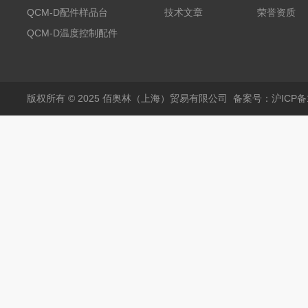
QCM-D配件样品台
技术文章
荣誉资质
QCM-D温度控制配件
版权所有 © 2025 佰奥林（上海）贸易有限公司
备案号：沪ICP备18