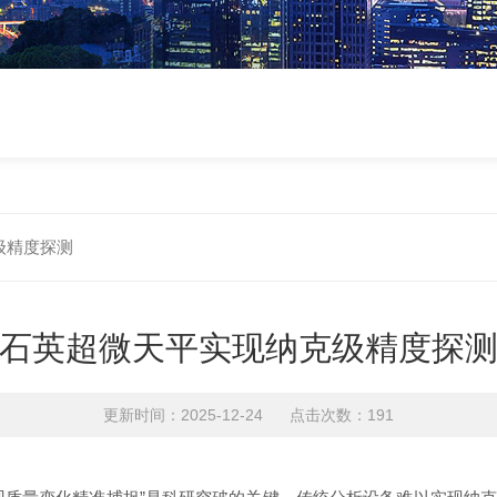
级精度探测
石英超微天平实现纳克级精度探
更新时间：2025-12-24 点击次数：191