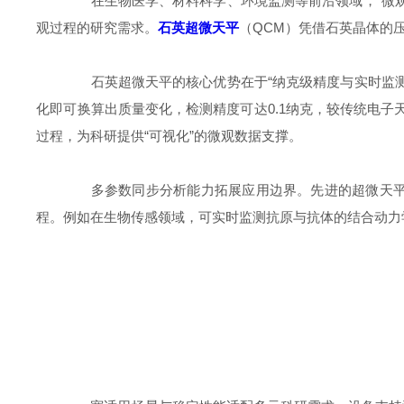
在生物医学、材料科学、环境监测等前沿领域，“微观
观过程的研究需求。
石英超微天平
（QCM）凭借石英晶体的
石英超微天平的核心优势在于“纳克级精度与实时监测
化即可换算出质量变化，检测精度可达0.1纳克，较传统电子
过程，为科研提供“可视化”的微观数据支撑。
多参数同步分析能力拓展应用边界。先进的超微天平不
程。例如在生物传感领域，可实时监测抗原与抗体的结合动力