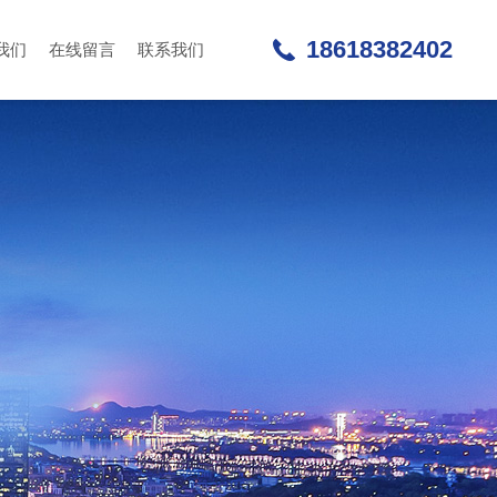
18618382402
我们
在线留言
联系我们