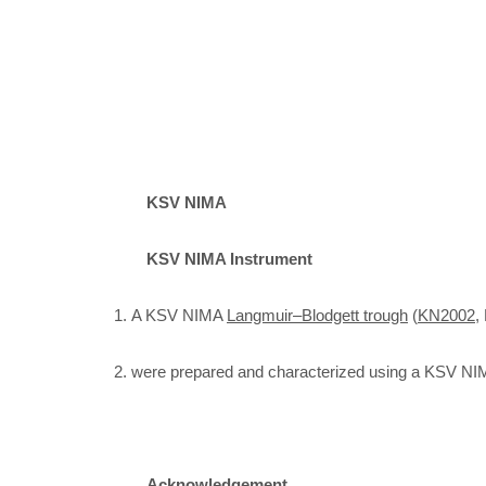
KSV NIMA
KSV NIMA Instrument
1.
A KSV NIMA
Langmuir–Blodgett trough
(
KN2002
,
2.
were prepared and characterized using a KSV N
Acknowledgement