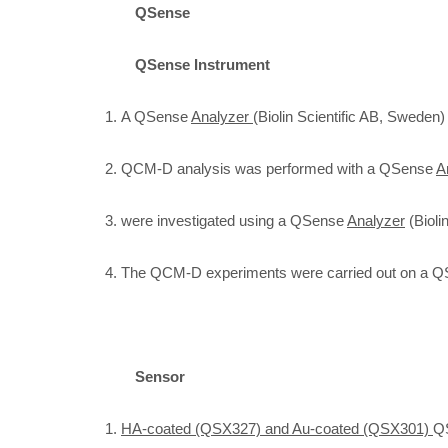
QSense
QSense Instrument
1.
A QSense
Analyzer
(Biolin Scientific AB, Sweden)
2.
QCM-D analysis was performed with a QSense
A
3.
were investigated using a QSense
Analyzer
(Bioli
4.
The QCM-D experiments were carried out on a 
Sensor
1.
HA-coated (QSX327) and Au-coated (QSX301)
QS