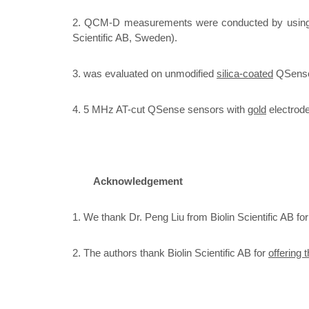
2.
QCM-D measurements were conducted by usin
Scientific AB, Sweden).
3.
was evaluated on unmodified
silica-coated
QSense
4.
5 MHz AT-cut QSense sensors with
gold
electrode
Acknowledgement
1.
We thank Dr. Peng Liu from Biolin Scientific AB 
2.
The authors thank Biolin Scientific AB for
offering 