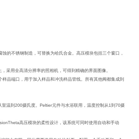
腐蚀的不锈钢制造，可替换为哈氏合金。高压模块包括三个窗口，
触角仪上，采用全高清分辨率的照相机，可得到精确的界面图像。
个样品端口，用于加入样品和冲洗样品管线。所有其他阀都集成到
温到200摄氏度。Peltier元件与水浴联用，温度控制从1到70摄
ionTheta高压模块的柔性设计，该系统可同时使用自动和手动