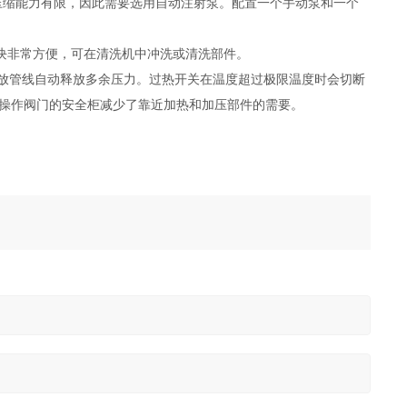
压缩能力有限，因此需要选用自动注射泵。配置一个手动泵和一个
块非常方便，可在清洗机中冲洗或清洗部件。
通过释放管线自动释放多余压力。过热开关在温度超过极限温度时会切断
。带有易操作阀门的安全柜减少了靠近加热和加压部件的需要。