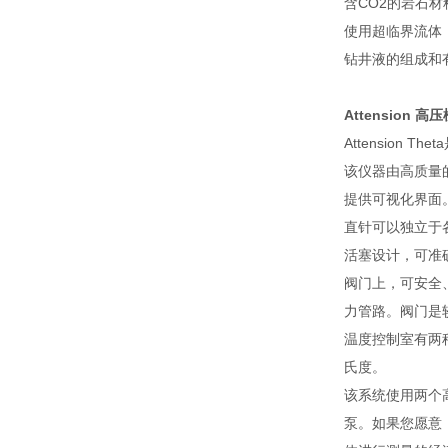
含CO2的岩石材
使用超临界流体
钻井液的组成和
Attension 高
Attension
该仪器由高质量
提供可视化界面
直针可以独立于各
活塞设计，可准
阀门上，可安全
力管路。阀门是
温度控制室有两种
氏度。
该系统使用两个高
泵。如果您愿意