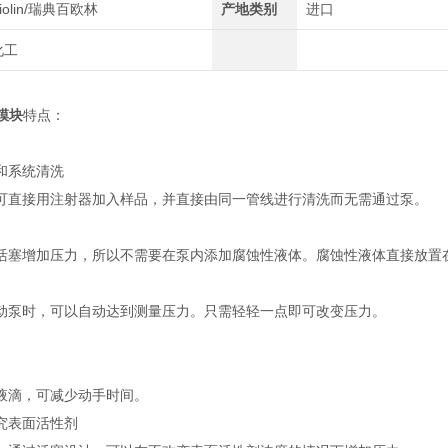
iolin/瑞典百欧林
产地类别
进口
化工
压模块
特点：
和系统清洗
可直接用注射器加入样品，并直接由同一管线进行清洗而无需通过泵。
活塞增加压力，所以不需要在泵内添加腐蚀性液体。腐蚀性液体直接放置
动泵时，可以自动达到测量压力。只需轻轻一点即可改变压力。
液滴，可减少动手时间。
究表面活性剂