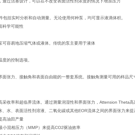
，通过活塞设计，可以在不改变表面活性剂浓度的情况下增加压力
sion软件包括实时分析和自动测量。无论使用何种泵，均可显示液滴体积。
面科学可能性
泵可容易地压缩气体或液体。传统的泵主要用于液体
温度的控制选项。
界面张力、接触角和表面自由能的一整套系统。接触角测量可用的样品尺
采收率和超临界流体。通过测量润湿性和界面张力，Attension The
水、水、表面活性剂溶液、二氧化碳或其他EOR流体之间的界面张力来提
提高油田产量
最小混相压力（MMP）来提高CO2驱油效率