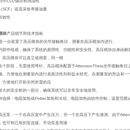
料中CO2储存和润湿性
（SCF）提高采收率驱油量
有效性
压模块
产品细节和技术指标
 Theta是一台装置了高压模块的光学接触角仪，测量在高压模块内进行。
的部件组成，确保了系统的易用性、功能性和安全性。高压模块自身由耐
。高压模块可以直立或倒置，同一根
个阶段，无需使用弯针。高压模块配置于AttensionTheta光学接
确、方便地在测量室内进行表面活性剂和盐水研究。在测量室的旁边有一
、方便地打开和关闭所需的压
较大的安全柜的一部分，确保系统可以非常安全地使用。
选择：电阻加热或Peltier加热和冷却。电阻加热由软件控制，温度范围从室
压泵：一个在高压室中产生压力，另一个在高压下产生液滴。由于Attens
，也可和已有的泵连接。手动泵是用液