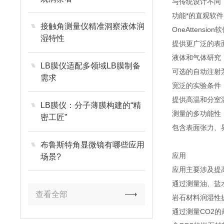
与传统设计不同
功能*的直观软件
接触角测量仪精准洞察液体润
OneAtten
湿特性
提供更广泛的表
液体和气体研究
LB膜仪适配多领域LB膜制备
可选的自动注射
需求
宽泛的实验条件
提供高温和分室
LB膜仪：分子薄膜构建的“精
测量的多功能性
密工匠”
包含表面张力、
布鲁斯特角显微镜有哪些应用
应用
场景?
应用主要涉及提高
通过测量油、盐
查看全部
岩石材料润湿性
通过测量CO2的