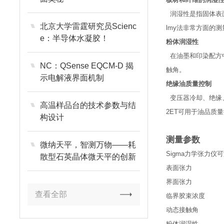
板材和纤维的润湿
润湿性是指固体表面
北京大学雷霆研究员Scienc
lmy
法非常方面的测
e：半导体水凝胶！
粉体润湿性
在油墨和印染配方
NC：QSense EQCM-D 揭
触角。
示电解液界面机制
绝缘油质量控制
变压器冷却、绝缘
高温样品台的技术参数与结
2ET
可用于油品质量
构设计
测量参数
微纳天平，智测万物——耗
Sigma
力学张力仪可
散型石英晶体微天平的创新
应用
表面张力
界面张力
查看全部
临界胶束浓度
动态接触角